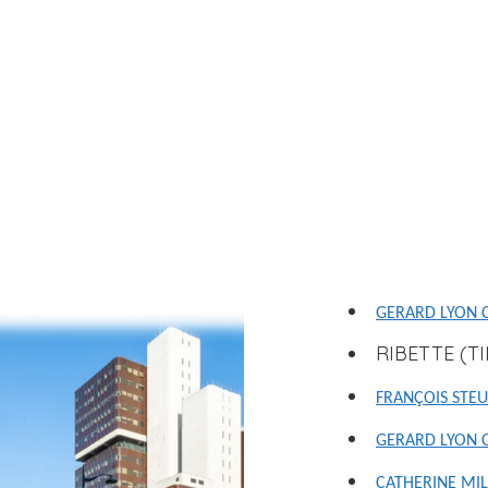
T
GERARD LYON 
e
RIBETTE (TI
x
t
FRANÇOIS STE
e
GERARD LYON 
CATHERINE MIL